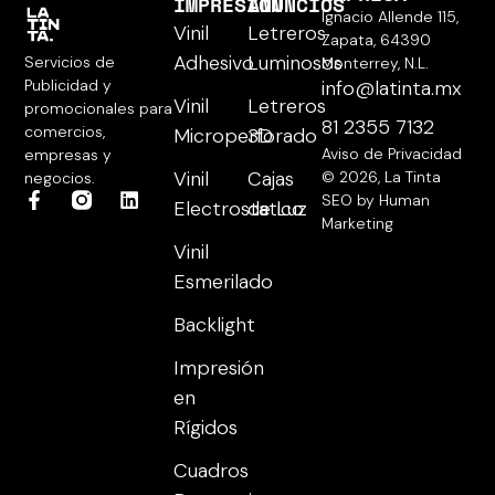
IMPRESIÓN
ANUNCIOS
Ignacio Allende 115,
Vinil
Letreros
Zapata, 64390
Adhesivo
Luminosos
Servicios de
Monterrey, N.L.
Publicidad y
info@latinta.mx
Vinil
Letreros
promocionales para
81 2355 7132
comercios,
Microperforado
3D
Aviso de Privacidad
empresas y
Vinil
Cajas
© 2026, La Tinta
negocios.
SEO by Human
Electrostatico
de Luz
Marketing
Vinil
Esmerilado
Backlight
Impresión
en
Rígidos
Cuadros