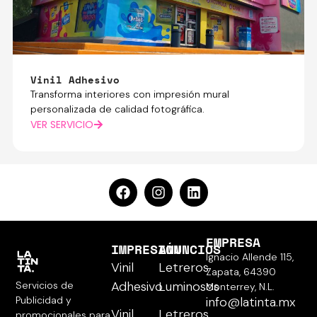
Vinil Adhesivo
Transforma interiores con impresión mural
personalizada de calidad fotográfica.
VER SERVICIO
EMPRESA
IMPRESIÓN
ANUNCIOS
Ignacio Allende 115,
Vinil
Letreros
Zapata, 64390
Adhesivo
Luminosos
Servicios de
Monterrey, N.L.
Publicidad y
info@latinta.mx
Vinil
Letreros
promocionales para