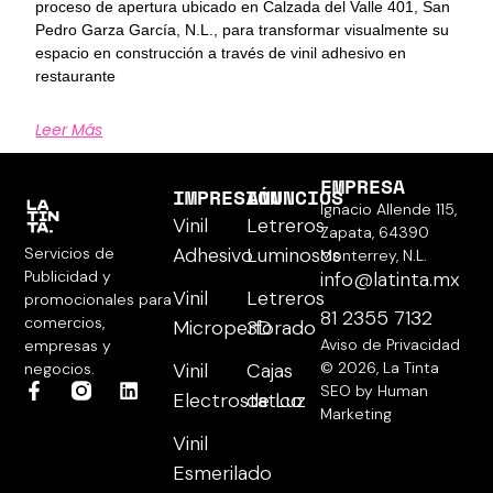
proceso de apertura ubicado en Calzada del Valle 401, San
Pedro Garza García, N.L., para transformar visualmente su
espacio en construcción a través de vinil adhesivo en
restaurante
Leer Más
EMPRESA
IMPRESIÓN
ANUNCIOS
Ignacio Allende 115,
Vinil
Letreros
Zapata, 64390
Adhesivo
Luminosos
Servicios de
Monterrey, N.L.
Publicidad y
info@latinta.mx
Vinil
Letreros
promocionales para
81 2355 7132
comercios,
Microperforado
3D
Aviso de Privacidad
empresas y
Vinil
Cajas
© 2026, La Tinta
negocios.
SEO by Human
Electrostatico
de Luz
Marketing
Vinil
Esmerilado