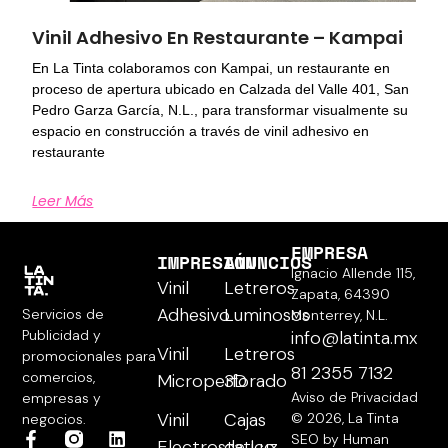
Vinil Adhesivo En Restaurante – Kampai
En La Tinta colaboramos con Kampai, un restaurante en
proceso de apertura ubicado en Calzada del Valle 401, San
Pedro Garza García, N.L., para transformar visualmente su
espacio en construcción a través de vinil adhesivo en
restaurante
Leer Más
EMPRESA
IMPRESIÓN
ANUNCIOS
Ignacio Allende 115,
Vinil
Letreros
Zapata, 64390
Adhesivo
Luminosos
Servicios de
Monterrey, N.L.
Publicidad y
info@latinta.mx
Vinil
Letreros
promocionales para
81 2355 7132
comercios,
Microperforado
3D
Aviso de Privacidad
empresas y
Vinil
Cajas
© 2026, La Tinta
negocios.
SEO by Human
Electrostatico
de Luz