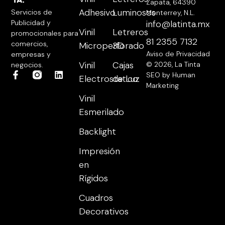
Zapata, 64390
Adhesivo
Luminosos
Servicios de
Monterrey, N.L.
Publicidad y
info@latinta.mx
Vinil
Letreros
promocionales para
81 2355 7132
comercios,
Microperforado
3D
Aviso de Privacidad
empresas y
Vinil
Cajas
© 2026, La Tinta
negocios.
SEO by Human
Electrostatico
de Luz
Marketing
Vinil
Esmerilado
Backlight
Impresión
en
Rígidos
Cuadros
Decorativos