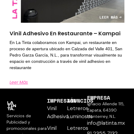
Vinil Adhesivo En Restaurante – Kampai
En La Tinta colaboramos con Kampai, un restaurante en
proceso de apertura ubicado en Calzada del Valle 401, San
Pedro Garza García, N.L., para transformar visualmente su
espacio en construcción a través de vinil adhesivo en
restaurante
Leer Más
EMPRESA
IMPRESIÓN
ANUNCIOS
Ignacio Allende 115,
Vinil
Letreros
Zapata, 64390
Adhesivo
Luminosos
Servicios de
Monterrey, N.L.
Publicidad y
info@latinta.mx
Vinil
Letreros
promocionales para
81 2355 7132