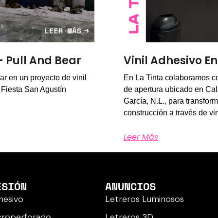
 – Pull And Bear
Vinil Adhesivo 
r en un proyecto de vinil
En La Tinta colaboramos c
a Fiesta San Agustín
de apertura ubicado en Ca
García, N.L., para transfor
construcción a través de vi
Leer Más
ESIÓN
ANUNCIOS
dhesivo
Letreros Luminosos
icroperforado
Letreros 3D