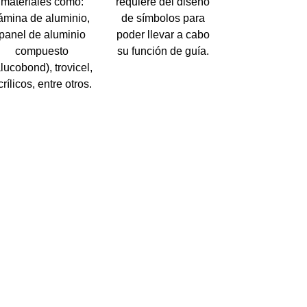
materiales como:
requiere del diseño
ámina de aluminio,
de símbolos para
panel de aluminio
poder llevar a cabo
compuesto
su función de guía.
alucobond), trovicel,
crílicos, entre otros.