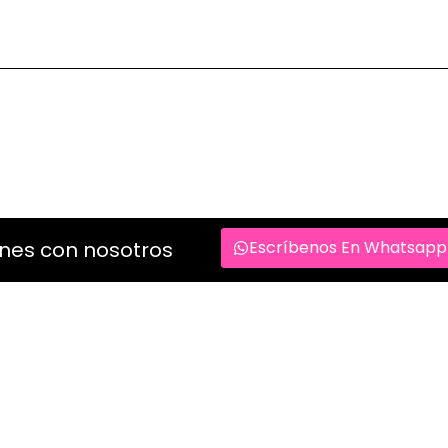
OTROS SERVICIOS
ones con nosotros
Escríbenos En Whatsapp