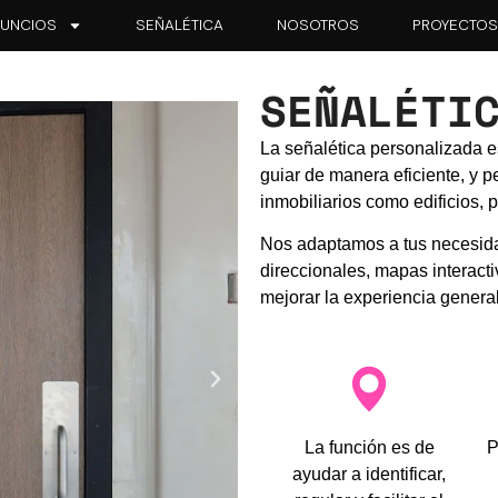
UNCIOS
SEÑALÉTICA
NOSOTROS
PROYECTO
SEÑALÉTI
La señalética personalizada es
guiar de manera eficiente, y p
inmobiliarios como edificios,
Nos adaptamos a tus necesida
direccionales, mapas interacti
mejorar la experiencia general
La función es de
P
ayudar a identificar,