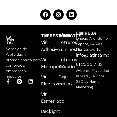
EMPRESA
IMPRESIÓN
ANUNCIOS
Ignacio Allende 115,
Vinil
Letreros
Zapata, 64390
Adhesivo
Luminosos
Servicios de
Monterrey, N.L.
Publicidad y
info@latinta.mx
Vinil
Letreros
promocionales para
81 2355 7132
comercios,
Microperforado
3D
Aviso de Privacidad
empresas y
Vinil
Cajas
© 2026, La Tinta
negocios.
SEO by Human
Electrostatico
de Luz
Marketing
Vinil
Esmerilado
Backlight