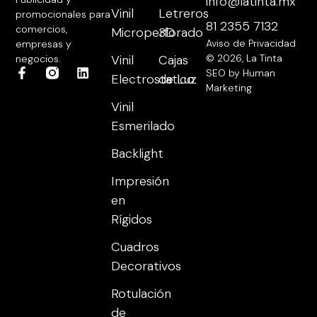
info@latinta.mx
Vinil
Letreros
promocionales para
81 2355 7132
comercios,
Microperforado
3D
Aviso de Privacidad
empresas y
Vinil
Cajas
© 2026, La Tinta
negocios.
SEO by Human
Electrostatico
de Luz
Marketing
Vinil
Esmerilado
Backlight
Impresión
en
Rígidos
Cuadros
Decorativos
Rotulación
de