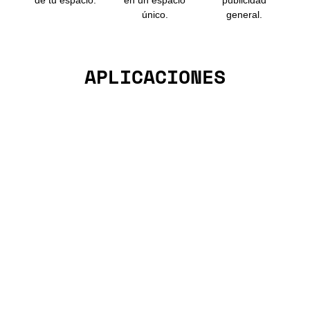
de tu espacio.
en un espacio
publicidad
único.
general.
APLICACIONES
Restaurantes