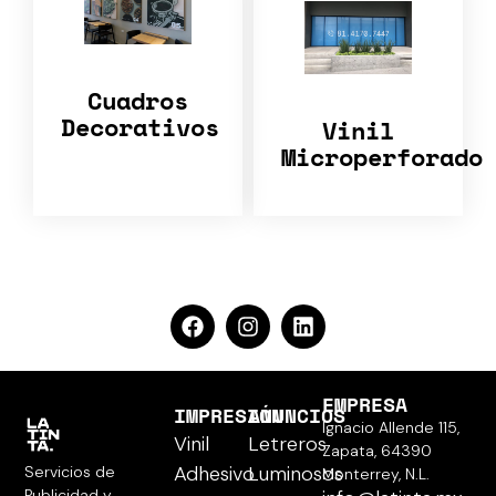
Cuadros
Decorativos
Vinil
Microperforado
EMPRESA
IMPRESIÓN
ANUNCIOS
Ignacio Allende 115,
Vinil
Letreros
Zapata, 64390
Adhesivo
Luminosos
Servicios de
Monterrey, N.L.
Publicidad y