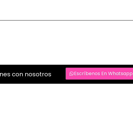
OTROS SERVICIOS
ones con nosotros
Escríbenos En Whatsapp