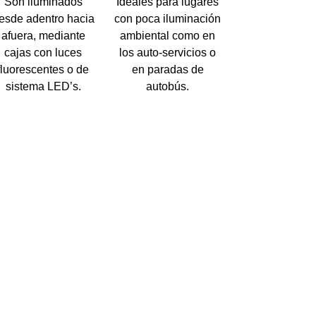
Son iluminados
Ideales para lugares
esde adentro hacia
con poca iluminación
afuera, mediante
ambiental como en
cajas con luces
los auto-servicios o
fluorescentes o de
en paradas de
sistema LED’s.
autobús.