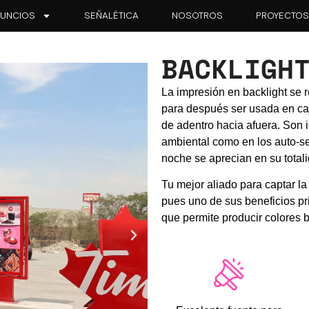
UNCIOS
SEÑALÉTICA
NOSOTROS
PROYECTO
BACKLIGH
La impresión en backlight se r
para después ser usada en caj
de adentro hacia afuera. Son 
ambiental como en los auto-s
noche se aprecian en su total
Tu mejor aliado para captar la
pues uno de sus beneficios pri
que permite producir colores br