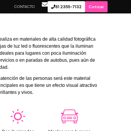
S
CONTACTO
81 2355-7132
Cotizar
T
ealiza en materiales de alta calidad fotográfica
as de luz led o fluorescentes que la iluminan
ideales para lugares con poca iluminación
ervicios o en paradas de autobus, pues aún de
idad.
 atención de las personas será este material
ncipales es que tiene un efecto visual atractivo
illantes y vivos.