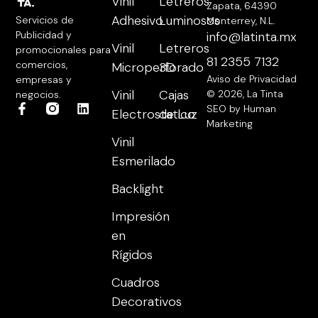
Vinil
Letreros
Zapata, 64390
Adhesivo
Luminosos
Servicios de
Monterrey, N.L.
Publicidad y
info@latinta.mx
Vinil
Letreros
promocionales para
81 2355 7132
comercios,
Microperforado
3D
Aviso de Privacidad
empresas y
Vinil
Cajas
© 2026, La Tinta
negocios.
SEO by Human
Electrostatico
de Luz
Marketing
Vinil
Esmerilado
Backlight
Impresión
en
Rígidos
Cuadros
Decorativos