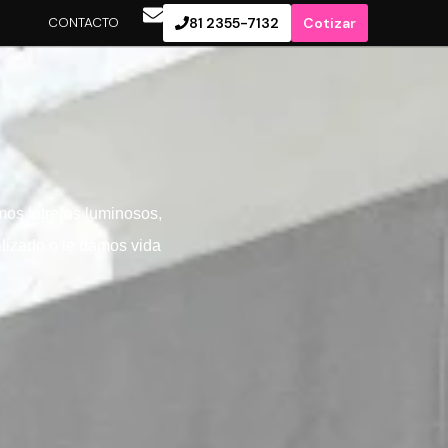
S
CONTACTO
81 2355-7132
Cotizar
mos letreros luminosos,
alizado o le damos vida