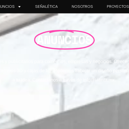
UNCIOS
SEÑALÉTICA
NOSOTROS
PROYECTO
ANUNCIOS
s y publicitarios para comercios, empresas y negocios. Ofrece
 letreros 3D y cajas de luz. Podemos trabajar un diseño person
a tu idea. Contáctanos a través de
info@latinta.mx
.