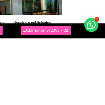
1
mentos visuales y publicitarios
entidad y presencia de un negocio o
Llámanos: 81.2355.7132
VER MÁS