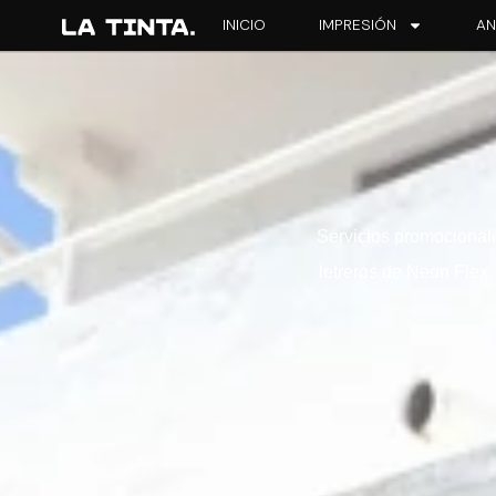
INICIO
IMPRESIÓN
AN
Servicios promocionale
letreros de Neon Flex,