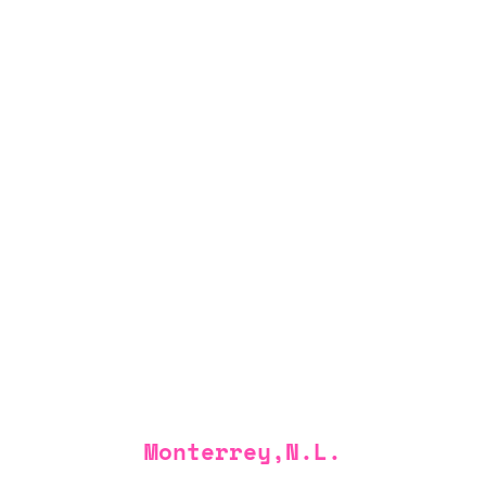
Impresión en Vinil
Microperforado
Monterrey,N.L.
Ideal para la rotulación y decoración de ventanas, ya que sus