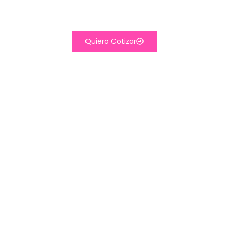
pequeñas perforaciones permiten proyectar una imagen hacia el
exterior, manteniendo la entrada de luz natural y la visibilidad en
el interior.
Quiero Cotizar